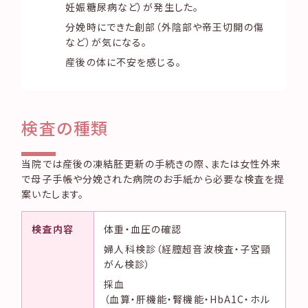
妊娠糖尿病など）が発生した。
分娩時にできた創部（外陰部や帝王切開の傷
など）が気になる。
産後の体に不安を感じる。
検査の種類
当院では産後の凍結胚更新の手続きの際、または女性外来
で母子手帳や分娩された病院のお手紙から必要な検査を提
案いたします。
検査内容
体重・血圧の確認
婦人科検診（経膣超音波検査・子宮頸
がん検診）
採血
（血算・肝機能・腎機能・HbA1C・ホル