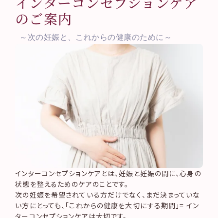
インターコンセプションケア
研究・取り組み情報公開
ご案内
ご提案するインターコンセプションケア
予約
初診予約
のご案内
卒業された方へ
Instagram
再診予約
採用情報
©2026 Tawara-ivf clinic.
Web問診票
～次の妊娠と、これからの健康のために～
お問い合わせ
コンプライアンスとモラル
ペイシェントハラスメント対
策方針
サイトマップ
記録道NET
インターコンセプションケアとは、妊娠と妊娠の間に、心身の
状態を整えるためのケアのことです。
次の妊娠を希望されている方だけでなく、まだ決まっていな
い方にとっても、「これからの健康を大切にする期間」= イン
ターコンセプションケアは大切です。