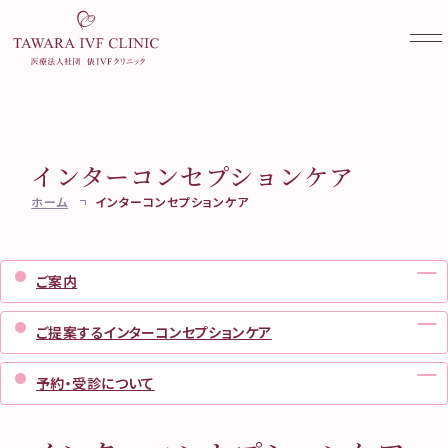
インターコンセプションケア
当院について
ホーム
インターコンセプションケア
不妊外来
クリニック案内
ご挨拶・診療方針
妊活検診
不妊治療を始める前に
ご案内
医師・スタッフ紹介
不妊外来のご案内
女性外来
妊活検診（ブライダルチェッ
当院で受けられる診療一覧
不妊検査
ご提案するインターコンセプションケア
ク）
実績紹介
不妊治療
コラム
女性外来のご案内
AMH検診
医療設備と培養成績向上に
料金のご案内
ワクチン接種
予約・受診について
その他
TAWARA Library
むけて
妊活・不妊治療相談
卵子凍結（社会的適応）
専門外来のご案内
よくある質問
Web予約
お知らせ一覧
凍結更新・移送
アクセス