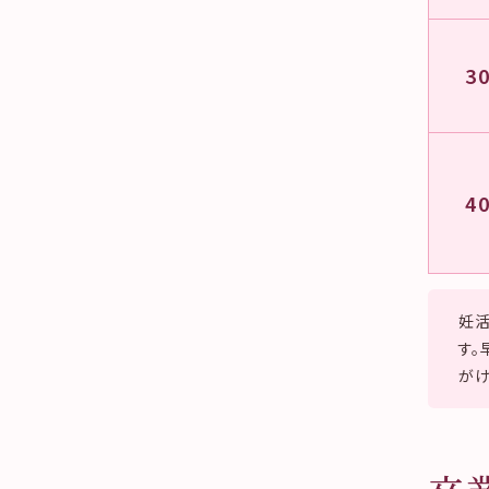
3
4
妊活
す
がけ