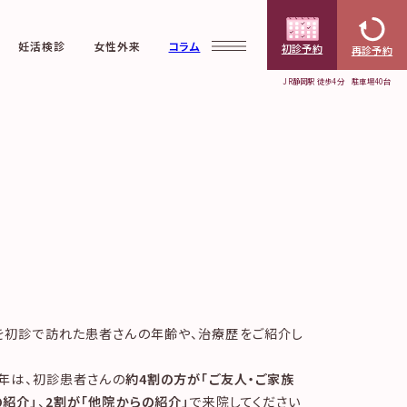
妊活検診
女性外来
コラム
初診予約
再診予約
JR静岡駅 徒歩4分 駐車場40台
Web予約
初診予約
クリニック案内
不妊外
再診予約
Web問診
票
当院で受けられる診療
料金の
研究・取り組み情報公
凍結更
対策
を初診で訪れた患者さんの年齢や、治療歴をご紹介し
5年は、初診患者さんの
約4割の方が「ご友人・ご家族
の紹介」
、
2割が「他院からの紹介」
で来院してください