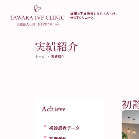
静岡で不妊治療と女性内科なら、
俵IVFクリニック。
当院について
不妊外来
妊活検診
実績紹介
クリニック案内
不妊治療を始める前
妊活検診（ブラ
ご挨拶・診療方針
に
ク）
ホーム
実績紹介
医師・スタッフ紹介
不妊外来のご案内
AMH検診
不妊検査
当院で受けられる診療一覧
不妊治療
実績紹介
料金のご案内
医療設備と培養成績向上にむ
妊活・不妊治療
けて
相談
よくある質問
初
専門外来のご案内
アクセス
Achieve
凍結更新・移送
Instagram
初診患者データ
卒業者数