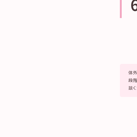
体
段階
談く