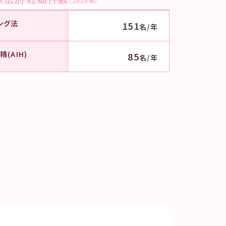
（2025年）
ング法
151
名/年
(AIH)
85
名/年
と