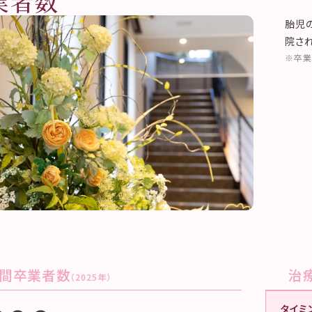
業者数
胎児
院さ
卒業
間卒業者数
治
（2025年）
タイミ