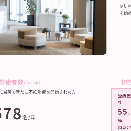
まし
を始
診患者数
初
（2025年）
年に当院で新たに不妊治療を開始された方
治療
り
578
55
名/年
%
322/5