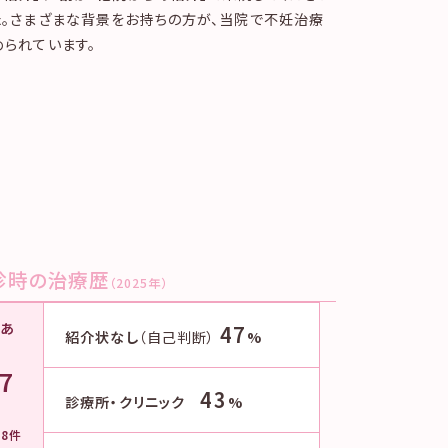
た。さまざまな背景をお持ちの方が、当院で不妊治療
められています。
診時の治療歴
（2025年）
歴あ
47
紹介状なし
（自己判断）
%
.7
43
診療所・クリニック
%
78件