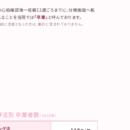
の心拍確認後〜妊娠12週ごろまでに、分娩施設へ転
れることを当院では
「卒業」
と呼んでおります。
前に流産となった方は、集計に含まれておりません。
療法別 卒業者数
（2025年）
ング法
118