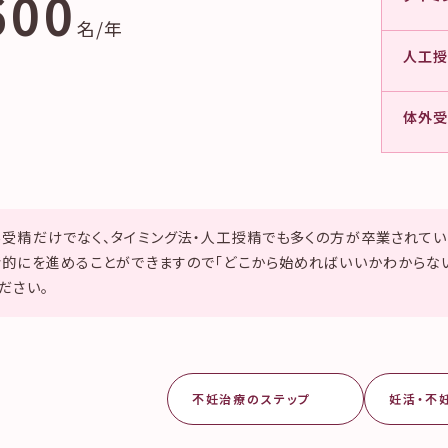
600
名/年
人工授精
体外受
外受精だけでなく、タイミング法・人工授精でも多くの方が卒業されて
的にを進めることができますので「どこから始めればいいかわからない
ださい。
不妊治療のステップ
妊活・不