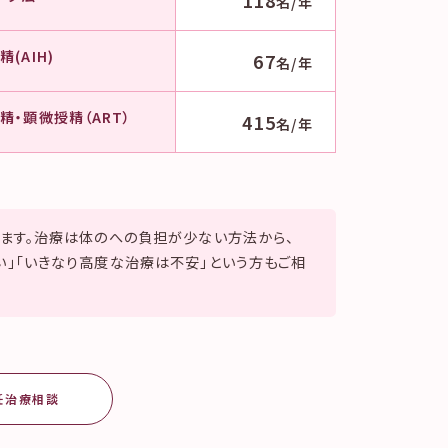
名/年
(AIH)
67
名/年
精・顕微授精（ART）
415
名/年
います。治療は体のへの負担が少ない方法から、
」「いきなり高度な治療は不安」という方もご相
妊治療相談