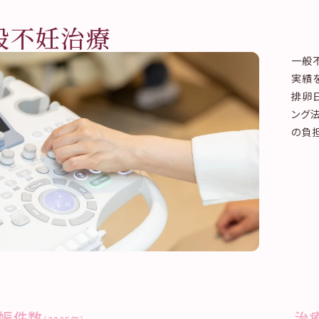
般不妊治療
一般
実績
排卵
ング
の負
娠件数
治