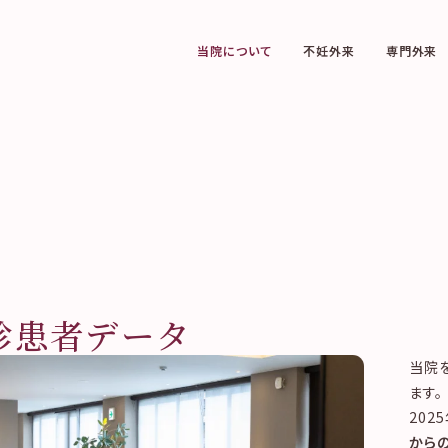
当院について
不妊外来
専門外来
女性外来
コラム
その他
イダルチェッ
女性外来のご案内
TAWARA
お知らせ一覧
ワクチン接種
Library
研究・取り組み情報公開
卵子凍結（社会的適
卒業された方へ
応）
採用情報
お問い合わせ
コンプライアンスとモラル
ペイシェントハラスメント
方針
診患者データ
サイトマップ
記録道NET
当院
ます。
©2026 Tawara-ivf clinic.
202
から