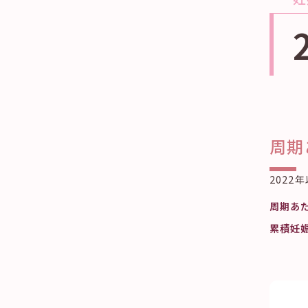
周期
2022
周期あ
累積妊