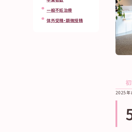
一般不妊治療
体外受精・顕微授精
初
2025