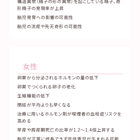
構造異常（精子の形の異常）を起こしている精子、奇
形精子の発現率が上昇
胎児発育への影響の可能性
胎児の流産や先天奇形の可能性
女性
卵巣から分泌されるホルモンの量の低下
卵巣でつくられる卵子の老化
生殖機能の低下
閉経が平均よりも早くなる
治療に用いるホルモン剤が喫煙者の血栓症リスクを
高める
早産や周産期死亡の比率が1.2～1.4倍上昇する
胎児が正常に成長できず低体重児が生まれる可能