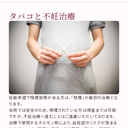
研究・取り組み情報公開
初診予約
卒業された方へ
Instagram
タバコと不妊治療
再診予約
タバコと不妊治療
診療内容
診療情報
予約
採用情報
©2026 Tawara-ivf clinic.
Web問診票
お問い合わせ
コンプライアンスとモラル
ペイシェントハラスメント対
策方針
サイトマップ
記録道NET
妊娠希望で喫煙習慣がある方は、「禁煙」が最初の治療とな
ります。
当院では安全のため、喫煙されている方は検査までは可能
ですが、不妊治療へ進むことはご遠慮いただいております。
治療で使用するホルモン剤により、血栓症のリスクが高まる