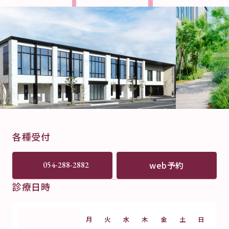
各種受付
web予約
054-288-2882
診療日時
月
火
水
木
金
土
日