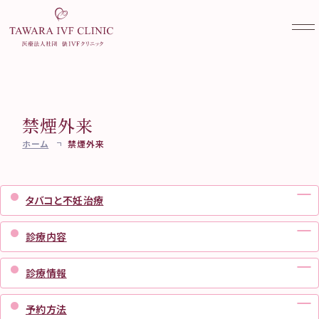
禁煙外来
当院について
ホーム
禁煙外来
不妊外来
クリニック案内
ご挨拶・診療方針
妊活検診
不妊治療を始める前に
タバコと不妊治療
医師・スタッフ紹介
不妊外来のご案内
女性外来
妊活検診（ブライダルチェッ
当院で受けられる診療一覧
不妊検査
診療内容
ク）
実績紹介
不妊治療
コラム
女性外来のご案内
AMH検診
医療設備と培養成績向上に
料金のご案内
ワクチン接種
診療情報
その他
TAWARA Library
むけて
妊活・不妊治療相談
卵子凍結（社会的適応）
専門外来のご案内
よくある質問
Web予約
お知らせ一覧
予約方法
凍結更新・移送
アクセス