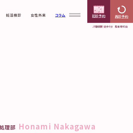
妊活検診
女性外来
コラム
初診予約
再診予約
JR静岡駅 徒歩4分 駐車場40台
Web予約
初診予約
クリニック案内
不妊外
再診予約
Web問診
票
当院で受けられる診療
料金の
研究・取り組み情報公
凍結更
対策
Honami Nakagawa
報処理部