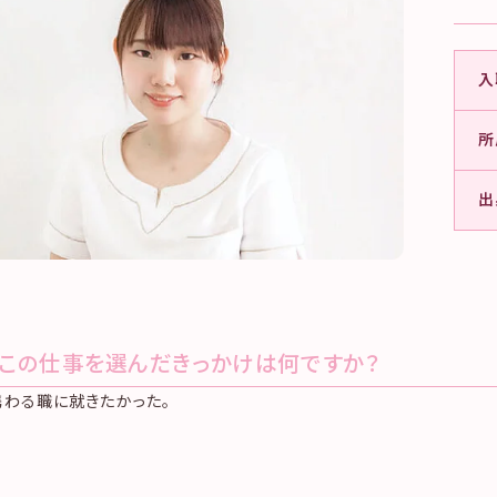
入
所
出
.この仕事を選んだきっかけは何ですか？
わる職に就きたかった。