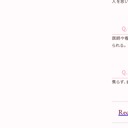
人を思
Q
医師や
られる。
Q
焦らず、
Rec