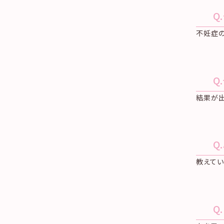
Q
不妊症の
Q
結果が
Q
教えてい
Q