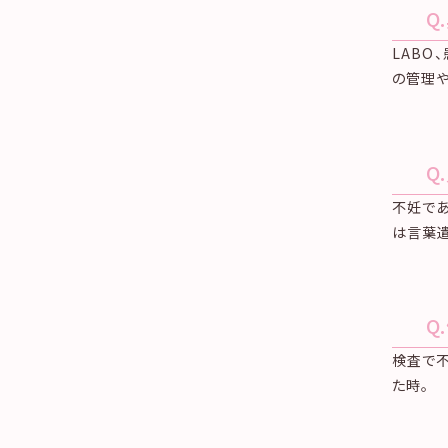
Q
LABO
の管理や
Q
不妊であ
は言葉遣
Q
検査で不
た時。