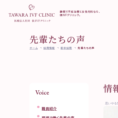
静岡で不妊治療と女性内科なら、
俵IVFクリニック。
当院について
不妊外来
妊活検診
先輩たちの声
クリニック案内
不妊治療を始める前
妊活検診（ブラ
ご挨拶・診療方針
に
ク）
ホーム
採用情報
新卒採用
先輩たちの声
医師・スタッフ紹介
不妊外来のご案内
AMH検診
不妊検査
当院で受けられる診療一覧
不妊治療
実績紹介
料金のご案内
医療設備と培養成績向上にむ
妊活・不妊治療
けて
相談
よくある質問
情
専門外来のご案内
アクセス
Voice
凍結更新・移送
思いやる
Instagram
職員紹介
現場で働く先輩の声