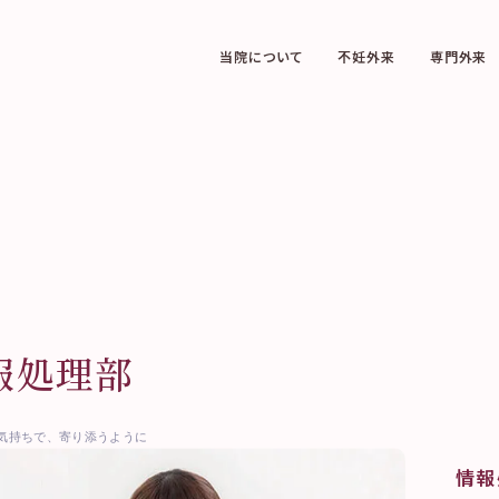
当院について
不妊外来
専門外来
女性外来
コラム
その他
イダルチェッ
女性外来のご案内
TAWARA
お知らせ一覧
ワクチン接種
Library
研究・取り組み情報公開
卵子凍結（社会的適
卒業された方へ
応）
採用情報
お問い合わせ
コンプライアンスとモラル
ペイシェントハラスメント
方針
報処理部
サイトマップ
記録道NET
気持ちで、寄り添うように
©2026 Tawara-ivf clinic.
情