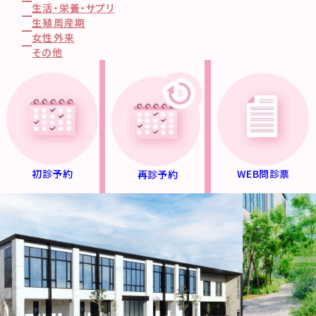
研究・取り組み情報公開
生活・栄養・サプリ
初診予約
生殖周産期
卒業された方へ
Instagram
再診予約
女性外来
採用情報
©2026 Tawara-ivf clinic.
その他
Web問診票
お問い合わせ
コンプライアンスとモラル
ペイシェントハラスメント対
策方針
サイトマップ
記録道NET
初診予約
WEB問診票
再診予約