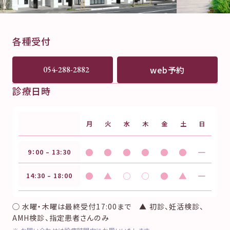
各種受付
web予約
054-288-2882
診療日時
月
火
水
木
金
土
日
●
●
●
●
●
●
―
9：00 – 13:30
●
▲
○
○
●
▲
―
14:30 – 18:00
◯ 水曜・木曜は最終受付17:00まで ▲ 初診、妊活検診、
AMH検診、指定患者さんのみ