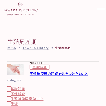
生殖周産期
当院について
ホーム
TAWARA Library
生殖周産期
不妊外来
クリニック案内
ご挨拶・診療方針
妊活検診
不妊治療を始める前に
2026.05.11
医師・スタッフ紹介
生殖周産期
不妊外来のご案内
女性外来
妊活検診（ブライダルチェッ
当院で受けられる診療一覧
不妊治療後の妊娠で気をつけたいこと
不妊検査
ク）
実績紹介
category
不妊治療
コラム
女性外来のご案内
AMH検診
医療設備と培養成績向上に
料金のご案内
基礎知識
ワクチン接種
その他
TAWARA Library
むけて
妊活・不妊治療相談
不妊検査
卵子凍結（社会的適応）
専門外来のご案内
よくある質問
生殖補助医療（ART）
Web予約
お知らせ一覧
手術
凍結更新・移送
アクセス