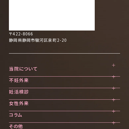
〒422-8066
静岡県静岡市駿河区泉町2-20
当院について
不妊外来
クリニック案内
ご挨拶・診療方針
妊活検診
不妊治療を始める前に
医師・スタッフ紹介
不妊外来のご案内
女性外来
妊活検診（ブライダルチェック）
当院で受けられる診療一覧
不妊検査
AMH検診
実績紹介
不妊治療
コラム
女性外来のご案内
医療設備と培養成績向上にむけて
料金のご案内
ワクチン接種
その他
TAWARA Library
妊活・不妊治療相談
よくある質問