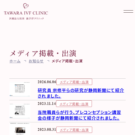
メディア掲載・出演
当院について
ホーム
お知らせ
メディア掲載・出演
不妊外来
クリニック案内
ご挨拶・診療方針
妊活検診
不妊治療を始める前に
メディア掲載・出演
2026.06.06
医師・スタッフ紹介
不妊外来のご案内
研究員 宗修平らの研究が静岡新聞にて紹介
女性外来
妊活検診（ブライダルチェッ
当院で受けられる診療一覧
されました。
不妊検査
ク）
実績紹介
不妊治療
メディア掲載・出演
コラム
2023.11.14
女性外来のご案内
AMH検診
医療設備と培養成績向上に
料金のご案内
当院職員らが行う、プレコンセプション講習
ワクチン接種
その他
TAWARA Library
むけて
妊活・不妊治療相談
会の様子が静岡新聞にて紹介されました。
卵子凍結（社会的適応）
専門外来のご案内
よくある質問
Web予約
お知らせ一覧
メディア掲載・出演
2023.08.31
凍結更新・移送
アクセス