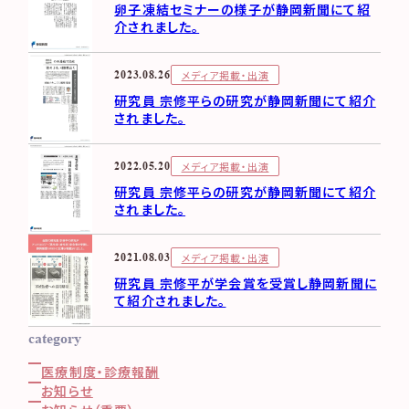
研究・取り組み情報公開
卵子凍結セミナーの様子が静岡新聞にて紹
初診予約
介されました。
卒業された方へ
Instagram
再診予約
採用情報
©2026 Tawara-ivf clinic.
Web問診票
メディア掲載・出演
2023.08.26
お問い合わせ
研究員 宗修平らの研究が静岡新聞にて紹介
コンプライアンスとモラル
されました。
ペイシェントハラスメント対
策方針
メディア掲載・出演
2022.05.20
サイトマップ
研究員 宗修平らの研究が静岡新聞にて紹介
記録道NET
されました。
メディア掲載・出演
2021.08.03
研究員 宗修平が学会賞を受賞し静岡新聞に
て紹介されました。
category
医療制度・診療報酬
お知らせ