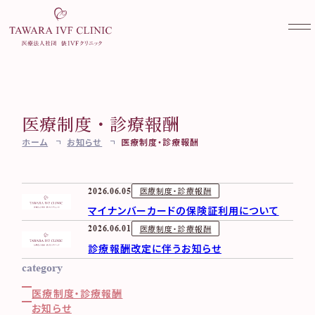
医療制度・診療報酬
当院について
ホーム
お知らせ
医療制度・診療報酬
不妊外来
クリニック案内
ご挨拶・診療方針
妊活検診
不妊治療を始める前に
医療制度・診療報酬
2026.06.05
医師・スタッフ紹介
不妊外来のご案内
マイナンバーカードの保険証利用について
女性外来
妊活検診（ブライダルチェッ
当院で受けられる診療一覧
不妊検査
医療制度・診療報酬
2026.06.01
ク）
実績紹介
不妊治療
コラム
女性外来のご案内
診療報酬改定に伴うお知らせ
AMH検診
医療設備と培養成績向上に
料金のご案内
ワクチン接種
category
その他
TAWARA Library
むけて
妊活・不妊治療相談
卵子凍結（社会的適応）
専門外来のご案内
医療制度・診療報酬
よくある質問
Web予約
お知らせ一覧
お知らせ
凍結更新・移送
アクセス