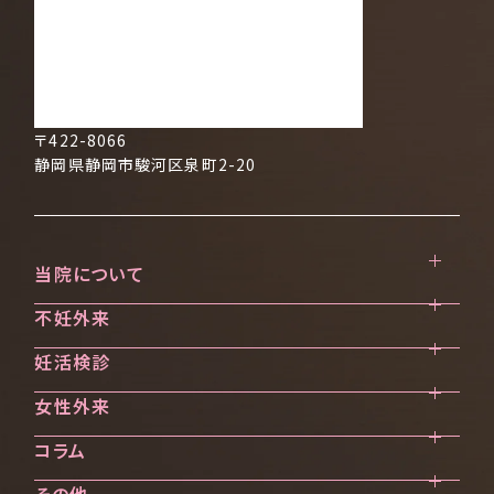
〒422-8066
静岡県静岡市駿河区泉町2-20
当院について
不妊外来
クリニック案内
ご挨拶・診療方針
妊活検診
不妊治療を始める前に
医師・スタッフ紹介
不妊外来のご案内
女性外来
妊活検診（ブライダルチェック）
当院で受けられる診療一覧
不妊検査
AMH検診
実績紹介
不妊治療
コラム
女性外来のご案内
医療設備と培養成績向上にむけて
料金のご案内
ワクチン接種