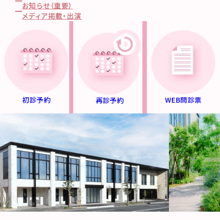
研究・取り組み情報公開
お知らせ（重要）
初診予約
メディア掲載・出演
卒業された方へ
Instagram
再診予約
採用情報
©2026 Tawara-ivf clinic.
Web問診票
お問い合わせ
コンプライアンスとモラル
ペイシェントハラスメント対
策方針
サイトマップ
初診予約
WEB問診票
再診予約
記録道NET